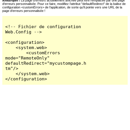
Remarques :
La page d'erreurs actuellement affichée peut être remplacée par une page
d'erreurs personnalisée. Pour ce faire, modifiez l'attribut "defaultRedirect" de la balise de
configuration <customErrors> de l'application, de sorte qu'il pointe vers une URL de la
page d'erreurs personnalisée !
<!-- Fichier de configuration 
Web.Config -->

<configuration>

    <system.web>

        <customErrors 
mode="RemoteOnly" 
defaultRedirect="mycustompage.h
tm"/>

    </system.web>

</configuration>