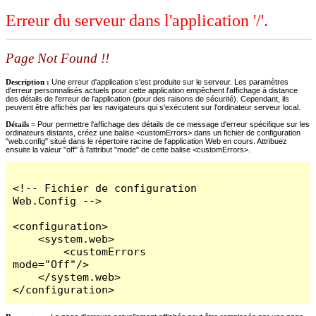
Erreur du serveur dans l'application '/'.
Page Not Found !!
Description :
Une erreur d'application s'est produite sur le serveur. Les paramètres
d'erreur personnalisés actuels pour cette application empêchent l'affichage à distance
des détails de l'erreur de l'application (pour des raisons de sécurité). Cependant, ils
peuvent être affichés par les navigateurs qui s'exécutent sur l'ordinateur serveur local.
Détails =
Pour permettre l'affichage des détails de ce message d'erreur spécifique sur les
ordinateurs distants, créez une balise <customErrors> dans un fichier de configuration
"web.config" situé dans le répertoire racine de l'application Web en cours. Attribuez
ensuite la valeur "off" à l'attribut "mode" de cette balise <customErrors>.
<!-- Fichier de configuration 
Web.Config -->

<configuration>

    <system.web>

        <customErrors 
mode="Off"/>

    </system.web>

</configuration>