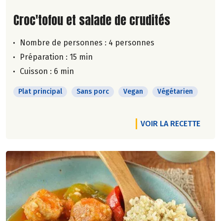
Lire la suite de la recette
Croc'tofou et salade de crudités
Nombre de personnes :
4 personnes
Préparation : 15 min
Cuisson : 6 min
Plat principal
Sans porc
Vegan
Végétarien
VOIR LA RECETTE