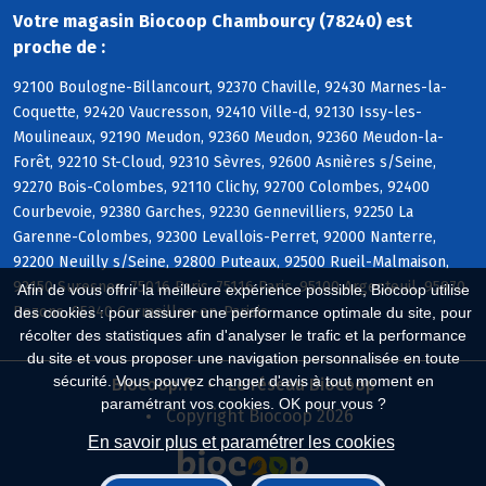
Votre magasin Biocoop Chambourcy (78240) est
proche de :
92100 Boulogne-Billancourt, 92370 Chaville, 92430 Marnes-la-
Coquette, 92420 Vaucresson, 92410 Ville-d, 92130 Issy-les-
Moulineaux, 92190 Meudon, 92360 Meudon, 92360 Meudon-la-
Forêt, 92210 St-Cloud, 92310 Sèvres, 92600 Asnières s/Seine,
92270 Bois-Colombes, 92110 Clichy, 92700 Colombes, 92400
Courbevoie, 92380 Garches, 92230 Gennevilliers, 92250 La
Garenne-Colombes, 92300 Levallois-Perret, 92000 Nanterre,
92200 Neuilly s/Seine, 92800 Puteaux, 92500 Rueil-Malmaison,
92150 Suresnes, 75016 Paris, 75116 Paris, 95100 Argenteuil, 95870
Afin de vous offrir la meilleure expérience possible, Biocoop utilise
Bezons, 95240 Cormeilles-en-Parisis
des cookies : pour assurer une performance optimale du site, pour
récolter des statistiques afin d'analyser le trafic et la performance
du site et vous proposer une navigation personnalisée en toute
sécurité. Vous pouvez changer d'avis à tout moment en
Biocoop.fr
Le réseau Biocoop
paramétrant vos cookies. OK pour vous ?
Copyright Biocoop 2026
En savoir plus et paramétrer les cookies