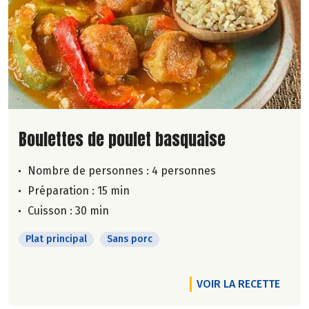
Lire la suite de la recette
Boulettes de poulet basquaise
Nombre de personnes :
4 personnes
Préparation : 15 min
Cuisson : 30 min
Plat principal
Sans porc
VOIR LA RECETTE