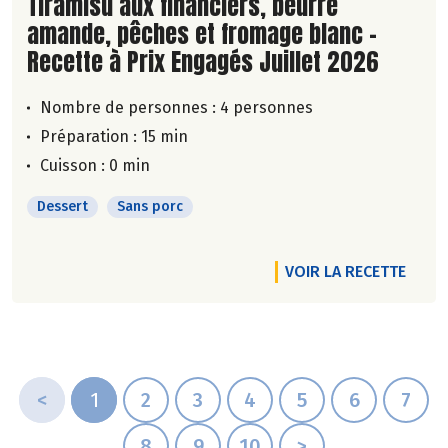
Lire la suite de la recette
Tiramisu aux financiers, beurre
amande, pêches et fromage blanc -
Recette à Prix Engagés Juillet 2026
Nombre de personnes :
4 personnes
Préparation : 15 min
Cuisson : 0 min
Dessert
Sans porc
VOIR LA RECETTE
<
1
2
3
4
5
6
7
8
9
10
>