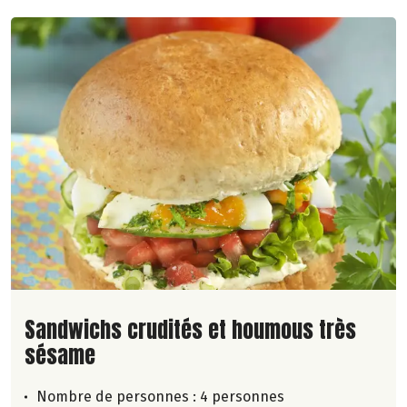
Lire la suite de la recette
Sandwichs crudités et houmous très
sésame
Nombre de personnes :
4 personnes