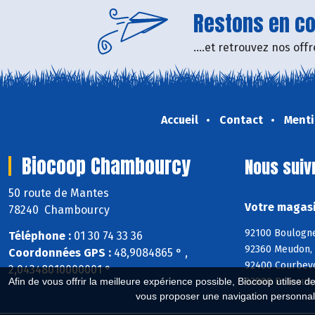
Restons en con
....et retrouvez nos of
Accueil
Contact
Menti
Biocoop Chambourcy
Nous suiv
50 route de Mantes
Votre magasi
78240 Chambourcy
92100 Boulogne-
Téléphone :
01 30 74 33 36
92360 Meudon, 
Coordonnées GPS :
48,9084865 ° ,
92400 Courbevo
2,04348010000001 °
92800 Puteaux, 
Afin de vous offrir la meilleure expérience possible, Biocoop utilise d
vous proposer une navigation personnal