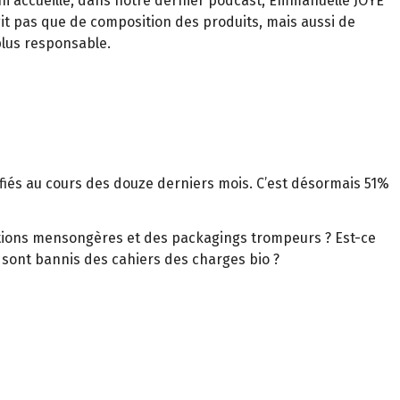
ni accueille, dans notre dernier podcast, Emmanuelle JOYE
it pas que de composition des produits, mais aussi de
lus responsable.
tifiés au cours des douze derniers mois. C’est désormais 51%
ations mensongères et des packagings trompeurs ? Est-ce
i sont bannis des cahiers des charges bio ?