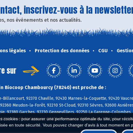
tact, inscrivez-vous à la newsletter
fres, nos événements et nos actualités.
ons légales
Protection des données
CGU
Gestio
re sur
n Biocoop Chambourcy (78240) est proche de :
Billancourt, 92370 Chaville, 92430 Marnes-la-Coquette, 92420 Vaucre
92360 Meudon-la-Forêt, 92210 St-Cloud, 92310 Sèvres, 92600 Asnières
ie, 92380 Garches, 92230 Gennevilliers, 92250 La Garenne-Colombes, 9
92500 Rueil-Malmaison, 92150 Suresnes, 75016 Paris, 75116 Paris, 951
es cookies : pour assurer une performance optimale du site, pour récolter
isée en toute sécurité. Vous pouvez changer d'avis à tout moment en 