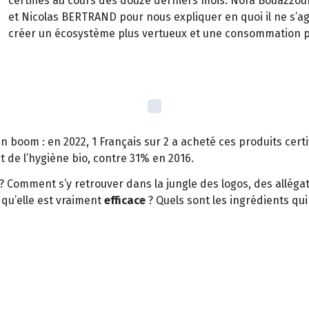
certifiés au cours des douze derniers mois. Nora Bouazzou
et Nicolas BERTRAND pour nous expliquer en quoi il ne s’ag
créer un écosystème plus vertueux et une consommation p
in boom : en 2022, 1 Français sur 2 a acheté ces produits cer
 de l’hygiène bio, contre 31% en 2016.
? Comment s’y retrouver dans la jungle des logos, des allég
 qu’elle est vraiment
efficace
? Quels sont les ingrédients qu