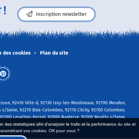
 !
Inscription newsletter
n des cookies
Plan du site
sson, 92410 Ville-d, 92130 Issy-les-Moulineaux, 92190 Meudon,
 s/Seine, 92270 Bois-Colombes, 92110 Clichy, 92700 Colombes,
2300 Levallois-Perret, 92000 Nanterre, 92200 Neuilly s/Seine,
00 Argenteuil, 95870 Bezons, 95240 Cormeilles-en-Parisis
 des statistiques afin d'analyser le trafic et la performance du site et
paramétrant vos cookies. OK pour vous ?