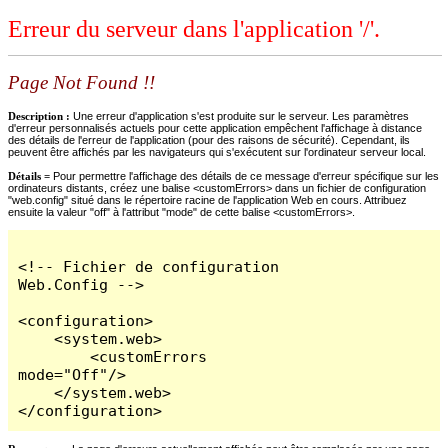
Erreur du serveur dans l'application '/'.
Page Not Found !!
Description :
Une erreur d'application s'est produite sur le serveur. Les paramètres
d'erreur personnalisés actuels pour cette application empêchent l'affichage à distance
des détails de l'erreur de l'application (pour des raisons de sécurité). Cependant, ils
peuvent être affichés par les navigateurs qui s'exécutent sur l'ordinateur serveur local.
Détails =
Pour permettre l'affichage des détails de ce message d'erreur spécifique sur les
ordinateurs distants, créez une balise <customErrors> dans un fichier de configuration
"web.config" situé dans le répertoire racine de l'application Web en cours. Attribuez
ensuite la valeur "off" à l'attribut "mode" de cette balise <customErrors>.
<!-- Fichier de configuration 
Web.Config -->

<configuration>

    <system.web>

        <customErrors 
mode="Off"/>

    </system.web>

</configuration>