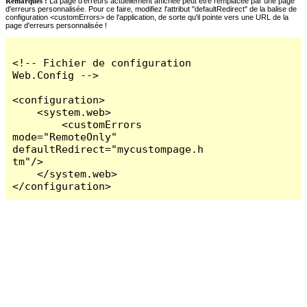
Remarques :
La page d'erreurs actuellement affichée peut être remplacée par une page
d'erreurs personnalisée. Pour ce faire, modifiez l'attribut "defaultRedirect" de la balise de
configuration <customErrors> de l'application, de sorte qu'il pointe vers une URL de la
page d'erreurs personnalisée !
<!-- Fichier de configuration 
Web.Config -->

<configuration>

    <system.web>

        <customErrors 
mode="RemoteOnly" 
defaultRedirect="mycustompage.h
tm"/>

    </system.web>

</configuration>