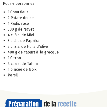
Pour 4 personnes
1 Chou fleur
2 Patate douce
1 Radis rose
500 g de Navet
4 c. à s. de Miel
3 c. à c de Paprika
3 c. à s. de Huile d'olive
400 g de Yaourt à la grecque
1 Citron
4 c. à s. de Tahini
1 pincée de Noix
Persil
Préparation
de la
recette