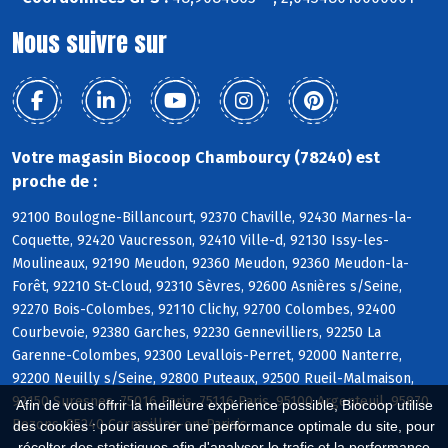
Nous suivre sur
Votre magasin Biocoop Chambourcy (78240) est
proche de :
92100 Boulogne-Billancourt, 92370 Chaville, 92430 Marnes-la-
Coquette, 92420 Vaucresson, 92410 Ville-d, 92130 Issy-les-
Moulineaux, 92190 Meudon, 92360 Meudon, 92360 Meudon-la-
Forêt, 92210 St-Cloud, 92310 Sèvres, 92600 Asnières s/Seine,
92270 Bois-Colombes, 92110 Clichy, 92700 Colombes, 92400
Courbevoie, 92380 Garches, 92230 Gennevilliers, 92250 La
Garenne-Colombes, 92300 Levallois-Perret, 92000 Nanterre,
92200 Neuilly s/Seine, 92800 Puteaux, 92500 Rueil-Malmaison,
92150 Suresnes, 75016 Paris, 75116 Paris, 95100 Argenteuil, 95870
Afin de vous offrir la meilleure expérience possible, Biocoop utilise
Bezons, 95240 Cormeilles-en-Parisis
des cookies : pour assurer une performance optimale du site, pour
récolter des statistiques afin d'analyser le trafic et la performance