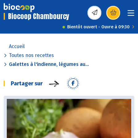
Biocoop Chambourcy
(s’ouvre dans une nou
Bientôt ouvert - Ouvre à 09:30
Accueil
Toutes nos recettes
Galettes à l'indienne, légumes au...
Partager sur