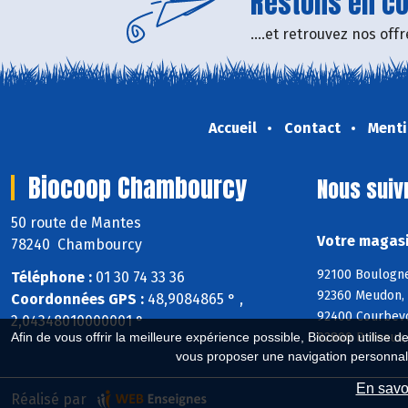
Restons en con
....et retrouvez nos of
Accueil
Contact
Menti
Biocoop Chambourcy
Nous suiv
50 route de Mantes
Votre magasi
78240 Chambourcy
92100 Boulogne-
Téléphone :
01 30 74 33 36
92360 Meudon, 
Coordonnées GPS :
48,9084865 ° ,
92400 Courbevo
2,04348010000001 °
92800 Puteaux, 
Afin de vous offrir la meilleure expérience possible, Biocoop utilise d
vous proposer une navigation personnal
En savoi
Réalisé par