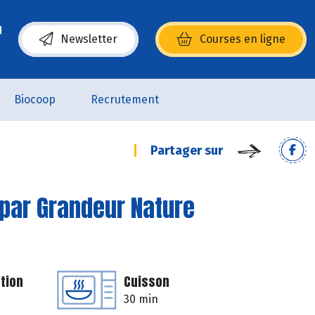
Newsletter
Courses en ligne
(s’ouvre dans une nouvelle fenêtre)
Biocoop
Recrutement
Partager sur
 par Grandeur Nature
tion
Cuisson
30 min