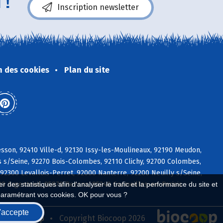
 !
Inscription newsletter
n des cookies
Plan du site
sson, 92410 Ville-d, 92130 Issy-les-Moulineaux, 92190 Meudon,
 s/Seine, 92270 Bois-Colombes, 92110 Clichy, 92700 Colombes,
2300 Levallois-Perret, 92000 Nanterre, 92200 Neuilly s/Seine,
00 Argenteuil, 95870 Bezons, 95240 Cormeilles-en-Parisis
 des statistiques afin d'analyser le trafic et la performance du site et
paramétrant vos cookies. OK pour vous ?
'accepte
seau Biocoop
Copyright Biocoop 2026