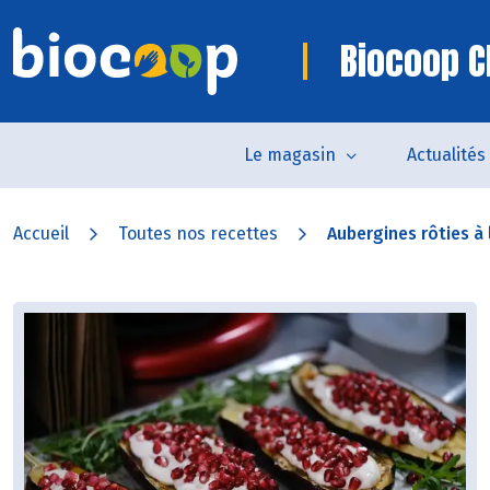
Biocoop 
Le magasin
Actualités
Accueil
Toutes nos recettes
Aubergines rôties à 