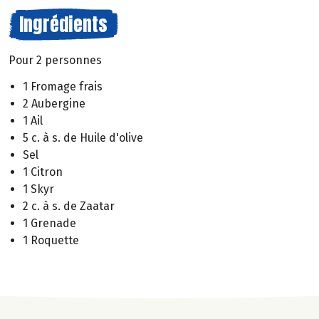
Ingrédients
Pour 2 personnes
1 Fromage frais
2 Aubergine
1 Ail
5 c. à s. de Huile d'olive
Sel
1 Citron
1 Skyr
2 c. à s. de Zaatar
1 Grenade
1 Roquette