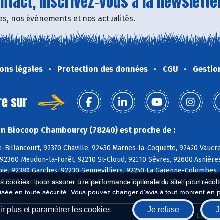
tact, inscrivez-vous à la newsletter
fres, nos événements et nos actualités.
ons légales
Protection des données
CGU
Gestio
re sur
n Biocoop Chambourcy (78240) est proche de :
Billancourt, 92370 Chaville, 92430 Marnes-la-Coquette, 92420 Vaucre
92360 Meudon-la-Forêt, 92210 St-Cloud, 92310 Sèvres, 92600 Asnières
ie, 92380 Garches, 92230 Gennevilliers, 92250 La Garenne-Colombes, 9
92500 Rueil-Malmaison, 92150 Suresnes, 75016 Paris, 75116 Paris, 951
es cookies : pour assurer une performance optimale du site, pour récolter
isée en toute sécurité. Vous pouvez changer d'avis à tout moment en 
r plus et paramétrer les cookies
Je refuse
J
Biocoop.fr
Le ré