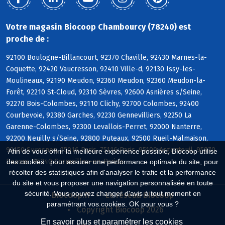
Votre magasin Biocoop Chambourcy (78240) est
proche de :
92100 Boulogne-Billancourt, 92370 Chaville, 92430 Marnes-la-
Coquette, 92420 Vaucresson, 92410 Ville-d, 92130 Issy-les-
Moulineaux, 92190 Meudon, 92360 Meudon, 92360 Meudon-la-
Forêt, 92210 St-Cloud, 92310 Sèvres, 92600 Asnières s/Seine,
92270 Bois-Colombes, 92110 Clichy, 92700 Colombes, 92400
Courbevoie, 92380 Garches, 92230 Gennevilliers, 92250 La
Garenne-Colombes, 92300 Levallois-Perret, 92000 Nanterre,
92200 Neuilly s/Seine, 92800 Puteaux, 92500 Rueil-Malmaison,
92150 Suresnes, 75016 Paris, 75116 Paris, 95100 Argenteuil, 95870
Afin de vous offrir la meilleure expérience possible, Biocoop utilise
Bezons, 95240 Cormeilles-en-Parisis
des cookies : pour assurer une performance optimale du site, pour
récolter des statistiques afin d'analyser le trafic et la performance
du site et vous proposer une navigation personnalisée en toute
sécurité. Vous pouvez changer d'avis à tout moment en
Biocoop.fr
Le réseau Biocoop
paramétrant vos cookies. OK pour vous ?
Copyright Biocoop 2026
En savoir plus et paramétrer les cookies