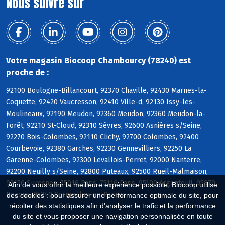
Nous suivre sur
Votre magasin Biocoop Chambourcy (78240) est
proche de :
92100 Boulogne-Billancourt, 92370 Chaville, 92430 Marnes-la-
Coquette, 92420 Vaucresson, 92410 Ville-d, 92130 Issy-les-
Moulineaux, 92190 Meudon, 92360 Meudon, 92360 Meudon-la-
Forêt, 92210 St-Cloud, 92310 Sèvres, 92600 Asnières s/Seine,
92270 Bois-Colombes, 92110 Clichy, 92700 Colombes, 92400
Courbevoie, 92380 Garches, 92230 Gennevilliers, 92250 La
Garenne-Colombes, 92300 Levallois-Perret, 92000 Nanterre,
92200 Neuilly s/Seine, 92800 Puteaux, 92500 Rueil-Malmaison,
92150 Suresnes, 75016 Paris, 75116 Paris, 95100 Argenteuil, 95870
Afin de vous offrir la meilleure expérience possible, Biocoop utilise
Bezons, 95240 Cormeilles-en-Parisis
des cookies : pour assurer une performance optimale du site, pour
récolter des statistiques afin d'analyser le trafic et la performance
du site et vous proposer une navigation personnalisée en toute