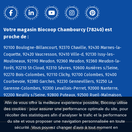
Votre magasin Biocoop Chambourcy (78240) est
proche de :
92100 Boulogne-Billancourt, 92370 Chaville, 92430 Marnes-la-
Coquette, 92420 Vaucresson, 92410 Ville-d, 92130 Issy-les-
Moulineaux, 92190 Meudon, 92360 Meudon, 92360 Meudon-la-
Forêt, 92210 St-Cloud, 92310 Sèvres, 92600 Asnières s/Seine,
92270 Bois-Colombes, 92110 Clichy, 92700 Colombes, 92400
Courbevoie, 92380 Garches, 92230 Gennevilliers, 92250 La
Garenne-Colombes, 92300 Levallois-Perret, 92000 Nanterre,
92200 Neuilly s/Seine, 92800 Puteaux, 92500 Rueil-Malmaison,
92150 Suresnes, 75016 Paris, 75116 Paris, 95100 Argenteuil, 95870
Afin de vous offrir la meilleure expérience possible, Biocoop utilise
Bezons, 95240 Cormeilles-en-Parisis
des cookies : pour assurer une performance optimale du site, pour
récolter des statistiques afin d'analyser le trafic et la performance
du site et vous proposer une navigation personnalisée en toute
sécurité. Vous pouvez changer d'avis à tout moment en
Biocoop.fr
Le réseau Biocoop