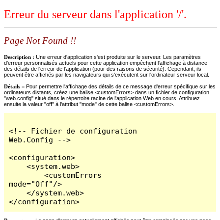
Erreur du serveur dans l'application '/'.
Page Not Found !!
Description :
Une erreur d'application s'est produite sur le serveur. Les paramètres
d'erreur personnalisés actuels pour cette application empêchent l'affichage à distance
des détails de l'erreur de l'application (pour des raisons de sécurité). Cependant, ils
peuvent être affichés par les navigateurs qui s'exécutent sur l'ordinateur serveur local.
Détails =
Pour permettre l'affichage des détails de ce message d'erreur spécifique sur les
ordinateurs distants, créez une balise <customErrors> dans un fichier de configuration
"web.config" situé dans le répertoire racine de l'application Web en cours. Attribuez
ensuite la valeur "off" à l'attribut "mode" de cette balise <customErrors>.
<!-- Fichier de configuration 
Web.Config -->

<configuration>

    <system.web>

        <customErrors 
mode="Off"/>

    </system.web>

</configuration>