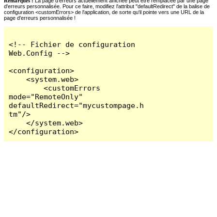
Remarques :
La page d'erreurs actuellement affichée peut être remplacée par une page
d'erreurs personnalisée. Pour ce faire, modifiez l'attribut "defaultRedirect" de la balise de
configuration <customErrors> de l'application, de sorte qu'il pointe vers une URL de la
page d'erreurs personnalisée !
<!-- Fichier de configuration 
Web.Config -->

<configuration>

    <system.web>

        <customErrors 
mode="RemoteOnly" 
defaultRedirect="mycustompage.h
tm"/>

    </system.web>

</configuration>