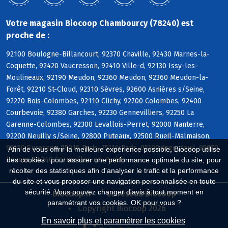
Votre magasin Biocoop Chambourcy (78240) est
proche de :
92100 Boulogne-Billancourt, 92370 Chaville, 92430 Marnes-la-
Coquette, 92420 Vaucresson, 92410 Ville-d, 92130 Issy-les-
Moulineaux, 92190 Meudon, 92360 Meudon, 92360 Meudon-la-
Forêt, 92210 St-Cloud, 92310 Sèvres, 92600 Asnières s/Seine,
92270 Bois-Colombes, 92110 Clichy, 92700 Colombes, 92400
Courbevoie, 92380 Garches, 92230 Gennevilliers, 92250 La
Garenne-Colombes, 92300 Levallois-Perret, 92000 Nanterre,
92200 Neuilly s/Seine, 92800 Puteaux, 92500 Rueil-Malmaison,
92150 Suresnes, 75016 Paris, 75116 Paris, 95100 Argenteuil, 95870
Afin de vous offrir la meilleure expérience possible, Biocoop utilise
Bezons, 95240 Cormeilles-en-Parisis
des cookies : pour assurer une performance optimale du site, pour
récolter des statistiques afin d'analyser le trafic et la performance
du site et vous proposer une navigation personnalisée en toute
sécurité. Vous pouvez changer d'avis à tout moment en
Biocoop.fr
Le réseau Biocoop
paramétrant vos cookies. OK pour vous ?
Copyright Biocoop 2026
En savoir plus et paramétrer les cookies