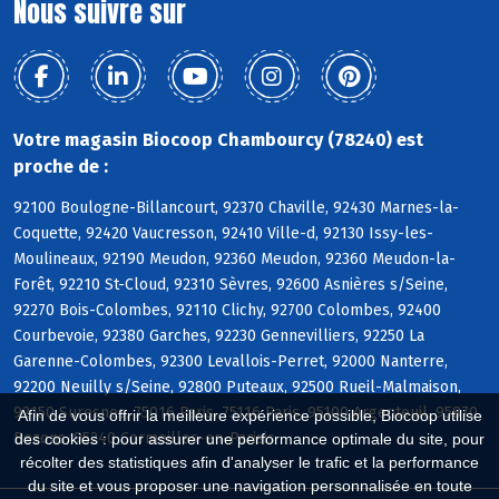
Nous suivre sur
Votre magasin Biocoop Chambourcy (78240) est
proche de :
92100 Boulogne-Billancourt, 92370 Chaville, 92430 Marnes-la-
Coquette, 92420 Vaucresson, 92410 Ville-d, 92130 Issy-les-
Moulineaux, 92190 Meudon, 92360 Meudon, 92360 Meudon-la-
Forêt, 92210 St-Cloud, 92310 Sèvres, 92600 Asnières s/Seine,
92270 Bois-Colombes, 92110 Clichy, 92700 Colombes, 92400
Courbevoie, 92380 Garches, 92230 Gennevilliers, 92250 La
Garenne-Colombes, 92300 Levallois-Perret, 92000 Nanterre,
92200 Neuilly s/Seine, 92800 Puteaux, 92500 Rueil-Malmaison,
92150 Suresnes, 75016 Paris, 75116 Paris, 95100 Argenteuil, 95870
Afin de vous offrir la meilleure expérience possible, Biocoop utilise
Bezons, 95240 Cormeilles-en-Parisis
des cookies : pour assurer une performance optimale du site, pour
récolter des statistiques afin d'analyser le trafic et la performance
du site et vous proposer une navigation personnalisée en toute